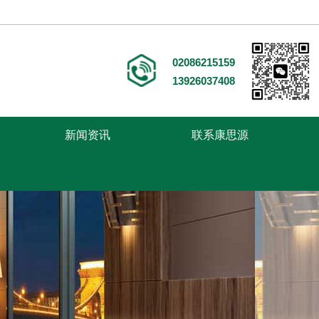
02086215159
13926037408
新闻资讯
联系康思源
走进康思源
医用家具
案例中心
新闻中心
联系康思源