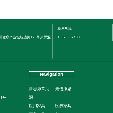
联系热线:
州健康产业城坑边路128号康思源
13926037408
Navigation
康思源首页
走进康思
源
51号
医用家具
医养家具