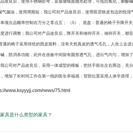
品改良后，使用不锈钢折弯，直接做镜面抛光处理，可抵抗氧化，耐酸碱
易漏气漏油，使用周期短；我公司对产品改良后，使用双层铁皮包边的悦强
单项次品概率控制在万分之零点五； （5）、底盘：普通的椅子升降开
适度进行调整；我公司对产品改良后，降开关和倾仰开关，倾仰开关，都
：普通的椅子采用传统的西皮面料，没有天然真皮的透气毛孔，人坐上去进
碱，防消杀功能，此外在坐板中间留有圆形透气孔，进出气均匀，增加了
，我公司对产品改良后，采用一体成型的模板，把扶手留在左右两边，充
感，增加了长时间工作在第一线的医生幸福感；背部位置采用人体学原理
/www.ksyyyjj.com/news/75.html
家具是什么类型的家具？