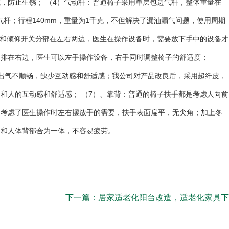
，防止生锈； （4）气动杆：普通椅子采用单层包边气杆，整体重量在
气杆；行程140mm，重量为1千克，不但解决了漏油漏气问题，使用周期
关和倾仰开关分部在左右两边，医生在操作设备时，需要放下手中的设备才
安排在右边，医生可以左手操作设备，右手同时调整椅子的舒适度；
出气不顺畅，缺少互动感和舒适感；我公司对产品改良后，采用超纤皮，
和人的互动感和舒适感； （7）、靠背：普通的椅子扶手都是考虑人向前
分考虑了医生操作时左右摆放手的需要，扶手表面扁平，无尖角；加上冬
，和人体背部合为一体，不容易疲劳。
下一篇：
居家适老化阳台改造，适老化家具下