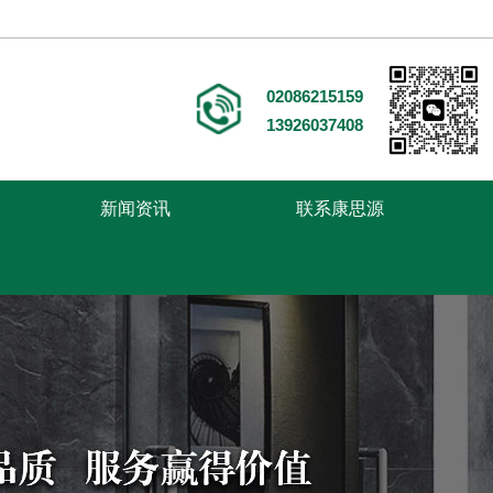
02086215159
13926037408
新闻资讯
联系康思源
走进康思源
医用家具
案例中心
新闻中心
联系康思源