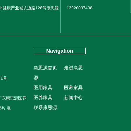
州健康产业城坑边路128号康思源
13926037408
Navigation
康思源首页
走进康思
源
51号
医用家具
医养家具
医养家具
新闻中心
广东康思源医养
联系康思源
具,电