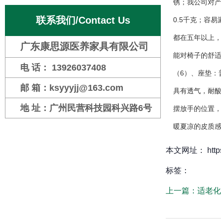
锈；我公司对产
联系我们/Contact Us
0.5千克；容
都在五年以上，
广东康思源医养家具有限公司
能对椅子的舒
电 话： 13926037408
（6）、座垫
邮 箱：ksyyyjj@163.com
具有透气，耐酸
地 址：广州民营科技园科兴路6号
摆放手的位置
暖夏凉的皮质
本文网址： https:/
标签：
上一篇：
适老化