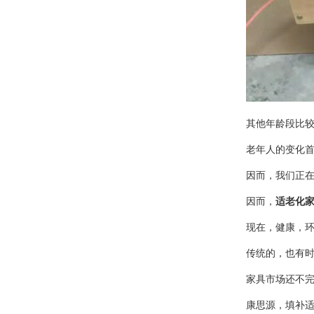
其他年龄段比
老年人的
变化
因而，我们正
因而，
适老化
现在，
健康，
传统
的，也有
家具市场还不
康思源，
填补