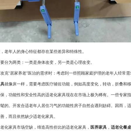
较，老年人的
身心
特征
都
存在某些差异和特殊性。
首要分为两类：一类是身体改变，另一类是
心理
改变。
“
”医治的需求
在
攻克
居家养老
时
：考虑到一些照顾家庭护理的老年人经常需
家具
就像床一样，需
要
考虑医疗辅佐功能，例如
高度变化
，转动，折叠和
环保，功能性和安全性高的
适老化
家具现在在市场上极为稀有。一些专家
时髦
的
。开发合适老年人居住习气的功能性房子自然会遇到妨碍。因而，
完善，而且依然缺少
适老化
家具。
适老化
家具
市场
空缺
，
缔造高性价比的适老化家具，
医养家具
，
适老化餐