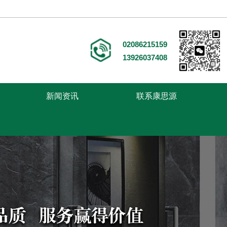
02086215159
13926037408
新闻资讯
联系康思源
走进康思源
医用家具
案例中心
新闻中心
联系康思源