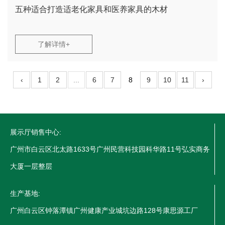
五种适合打造适老化家具和医养家具的木材
了解详情+
‹
1
2
...
6
7
8
9
10
11
›
展示厅销售中心:
广州市白云区北太路1633号广州民营科技园科华路11号弘实商务
大厦一层整层
生产基地:
广州白云区钟落潭镇广州健康产业城坑边路128号康思源工厂