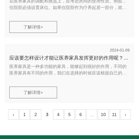
家具，医养家具，适老化餐桌等产品。质量第一、精益求精，
5、适老化餐桌上可配备薄抽屉，便利老人寄存小东西。
在医养家具的调配和挑选上，应考虑房间的使用性质。例如，
为中国养老事业贡献康思源力量！
6、适老化餐桌上方应有足够的亮度和天然的色彩，使老人能看
住院部必须设置床位。如果住院部作为疗养起居一部分，就应
到桌上的菜。
该放置餐桌和储物柜。在确定了房间的性质和用处后，要考虑
康思源医养家具，为老年群体提供质量高、性价比高的适老化
尺度、风格、颜色、质地、造型等方面对医用家具进行挑选和
家具，医养家具，适老化餐桌等产品。质量第一、精益求精，
调配。
了解详情+
为中国养老事业贡献康思源力量！
在挑选医养家具时，要着眼于整体环境的需求，把它作为整体
环境的一部分。安静区远离窗户，光线较弱，噪音较小，便于
2024-01-09
放置病床、储物柜等；亮堂区接近窗户，光线亮堂，合适查看
应该要怎样设计才能让医养家具发挥更好的作用呢？广
治疗，如医养桌椅、书橱、检查仪器等。活动区用于候诊和步
行活动，可放置医养沙发和候诊椅。
医养家具是一种多功能的家具，能够起到很好的作用，不同的
州康思源医养家具厂家来给大家说说
医养家具有不同的作用，我们在选择的时候应该根据自己的需
医养家具的调配应充分考虑医院的实际需求。医养家具也应与
要进行选择才能选择到更好的产品，让产品发挥更好的效果，
环境相适应。高度一致的医疗组合柜更谨慎，不易替换。医养
这都需要设计者在进行设计的时候就充分考虑一下，怎样设计
家具动摇过大，简单形成凌乱感。因此，不要将医养护理床、
才能让医养家具发挥更好的作用?
了解详情+
医养桌椅等矮小家具接近衣柜放置，以免发生不平衡感。真正
的方法是将医养家具由低到高摆放，给人一种由低到高逐渐延
1. 颜色用浅色系
伸的生动而有节奏的视觉效果。
‹
1
2
3
4
5
6
...
10
11
›
在设计医养家具的时候颜色要使用浅色系的，因为浅色系
康思源医养家具，为老年群体提供质量高、性价比高的适老化
的能够让病患和医护人员都有一种缓解压力的感觉，一般现在
家具，医养家具，适老化餐桌等产品。质量第一、精益求精，
的医养家具都是浅蓝色和浅绿色的，也有的使用的是浅粉色
为中国养老事业贡献康思源力量！
的，这些颜色能够让病人很好的缓解情绪，心里上有点舒适感