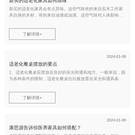
新买的适老化家具如何除味
新医养家具的异味主要通过活性炭和高效空气处理去除。但这
两种物质只能暂时吸收某些污染物。当室内温度和风速上升到
新买的适老化家具会有点异味。这些气味有的来自实木工作家
一定程度时，这些污染物就会分化，从而造成二次污染。为了
具自身的木材，有的来自油漆或油漆。这些气味对人体影响不
防止这种情况，有必要替换这些吸附材料。
大，所以咱们需要对新购买的家具进行一些常规的除臭。今
日，欧曼将简要介绍除臭的常用办法！
3、醋除臭
了解详情+
1、适老化家具之除臭通风
加热后的白醋会挥发得更快，所以我们可以把加热后的醋放在
医养家具房间，让气味瞬间充满整个屋子，一起也有杀菌的效
通风是最常见和最直接的办法。翻开门窗，使空气自然流转。
2024-01-09
果，这种除臭办法更有用。
也是消除室内污染的一种经济有用的办法。房子里没有人的时
适老化餐桌摆放的要点
分通风是适宜的。太阳出来后，每天都要开窗通风
4、盐水除臭
1、适老化餐桌应摆放在良好的采光和通风地方。一般来说，因
实际上，盐水是一种很好的除臭剂。你只需要在室内放两壶冷
2、适老化家具之除臭植物
为各种条件的限制，适老化餐桌往往被放置在采光和通风条件
盐水，一两天内就能除去医养家具的油漆味。
较差的地方。但是，在老年人住宅中，因为餐桌承载的功能较
在室内放些绿色植物也能有用去除异味！特别是吊兰、芦笋、
多，因此更应留意天然采光和通风，使空间愈加舒适亮堂。
康思源致力于为老年群体提供质量高、性价比高的适老化家
常绿植物、仙人掌、桂贝珠、常春藤等都能有用吸收有毒气
2、适老化餐桌应设置在接近厨房的方位，便利上桌、取放餐
了解详情+
具，医养家具，适老化餐桌等产品。质量第一、精益求精，为
体。此外，市面上盛行的安全树、樟树等大型植物，能释放出
具。
中国养老事业贡献康思源力量！
一种新鲜的气体，让人心情舒畅。它们非常适合去除新家具的
3、适老化餐桌具有“延伸”的灵活性，例如可折叠或拉伸，以适
异味。
应节假日亲友人数的突然变化。
2024-01-09
4、如果有坐轮椅的老人，应该为他们预留专门的就餐座位。专
康思源告诉你医养家具如何搭配？
康思源医养家具，为老年群体提供质量高、性价比高的适老化
用座椅的方位应便于轮椅进出。